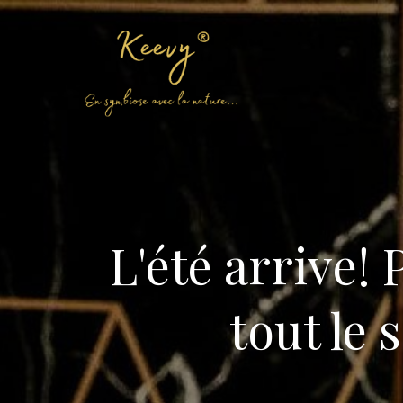
Aller
au
contenu
L'été arrive!
tout le