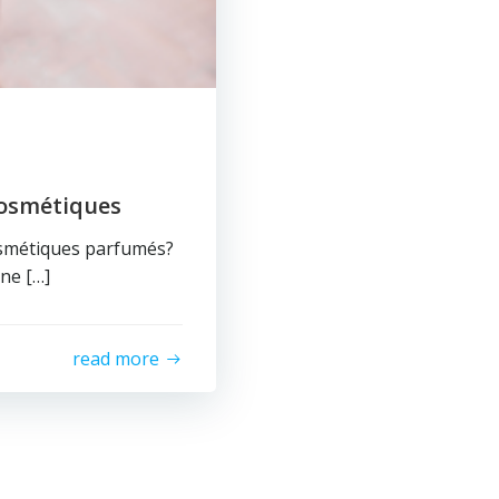
cosmétiques
cosmétiques parfumés?
une […]
read more