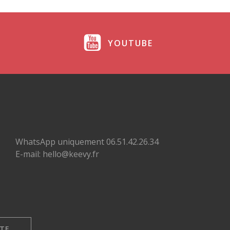
YOUTUBE
WhatsApp uniquement 06.51.42.26.34
E-mail: hello@keevy.fr
TE