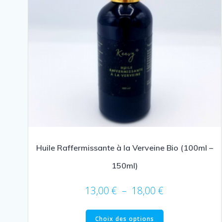
Huile Raffermissante à la Verveine Bio (100ml –
150ml)
Plage
13,00
€
–
18,00
€
de
Ce
prix :
Choix des options
produit