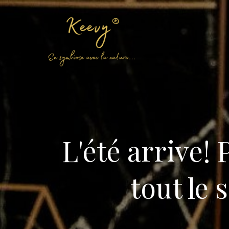
Aller
au
contenu
L'été arrive!
tout le